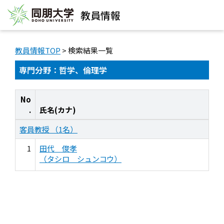
教員情報
教員情報TOP
> 検索結果一覧
専門分野：哲学、倫理学
No
.
氏名(カナ)
客員教授 （1名）
1
田代 俊孝
（タシロ シュンコウ）