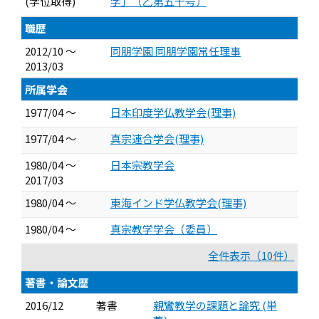
(学位取得)
学」（乙第五十号）
職歴
2012/10 ～
同朋学園 同朋学園常任理事
2013/03
所属学会
1977/04 ～
日本印度学仏教学会(理事)
1977/04 ～
真宗連合学会(理事)
1980/04 ～
日本宗教学会
2017/03
1980/04 ～
東海インド学仏教学会(理事)
1980/04 ～
真宗教学学会（委員）
全件表示（10件）
著書・論文歴
2016/12
著書
親鸞教学の課題と論究 (単