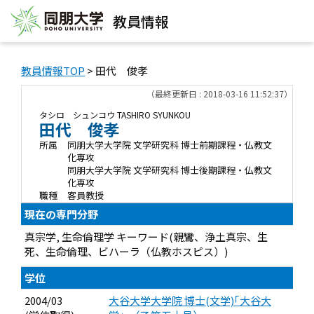
教員情報
教員情報TOP
> 田代 俊孝
（最終更新日 : 2018-03-16 11:52:37）
タシロ シュンコウ
TASHIRO SYUNKOU
田代 俊孝
所属
同朋大学大学院 文学研究科 博士前期課程・仏教文
化専攻
同朋大学大学院 文学研究科 博士後期課程・仏教文
化専攻
職種
客員教授
現在の専門分野
真宗学, 生命倫理学 キーワード(親鸞、浄土真宗、生
死、生命倫理、ビハーラ（仏教ホスピス）)
学位
2004/03
大谷大学大学院 博士(文学)｢大谷大