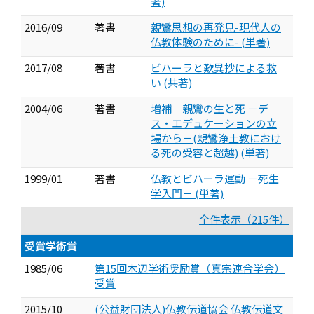
著)
2016/09
著書
親鸞思想の再発見-現代人の
仏教体験のために- (単著)
2017/08
著書
ビハーラと歎異抄による救
い (共著)
2004/06
著書
増補 親鸞の生と死 －デ
ス・エデュケーションの立
場から－(親鸞浄土教におけ
る死の受容と超越) (単著)
1999/01
著書
仏教とビハーラ運動 －死生
学入門－ (単著)
全件表示（215件）
受賞学術賞
1985/06
第15回木辺学術奨励賞（真宗連合学会）
受賞
2015/10
(公益財団法人)仏教伝道協会 仏教伝道文