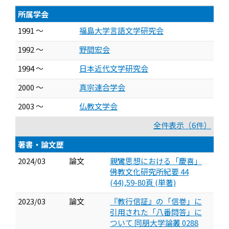
所属学会
1991 ～
福島大学言語文学研究会
1992 ～
野間宏会
1994 ～
日本近代文学研究会
2000 ～
真宗連合学会
2003 ～
仏教文学会
全件表示（6件）
著書・論文歴
2024/03
論文
親鸞思想における「慶喜」
佛教文化研究所紀要 44
(44),59-80頁 (単著)
2023/03
論文
『教行信証』の「信巻」に
引用された「八番問答」に
ついて 同朋大学論叢 0288