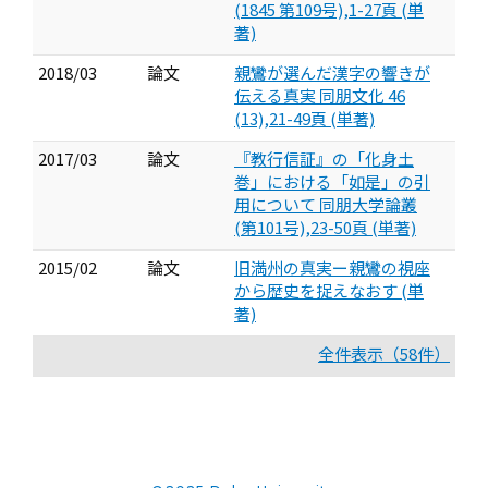
(1845 第109号),1-27頁 (単
著)
2018/03
論文
親鸞が選んだ漢字の響きが
伝える真実 同朋文化 46
(13),21-49頁 (単著)
2017/03
論文
『教行信証』の「化身土
巻」における「如是」の引
用について 同朋大学論叢
(第101号),23-50頁 (単著)
2015/02
論文
旧満州の真実ー親鸞の視座
から歴史を捉えなおす (単
著)
全件表示（58件）