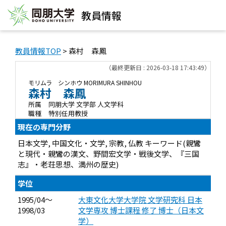
教員情報
教員情報TOP
> 森村 森鳳
（最終更新日 : 2026-03-18 17:43:49）
モリムラ シンホウ
MORIMURA SHINHOU
森村 森鳳
所属
同朋大学 文学部 人文学科
職種
特別任用教授
現在の専門分野
日本文学, 中国文化・文学, 宗教, 仏教 キーワード(親鸞
と現代・親鸞の漢文、野間宏文学・戦後文学、『三国
志』・老荘思想、満州の歴史)
学位
1995/04～
大東文化大学大学院 文学研究科 日本
1998/03
文学専攻 博士課程 修了 博士（日本文
学）