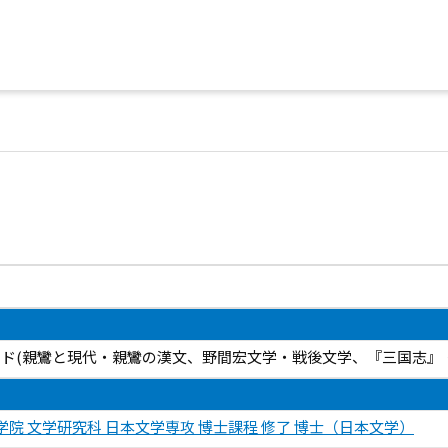
キーワード(親鸞と現代・親鸞の漢文、野間宏文学・戦後文学、『三国志
院 文学研究科 日本文学専攻 博士課程 修了 博士（日本文学）