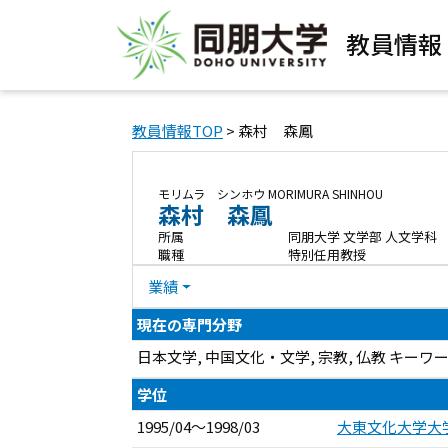
教員情報
教員情報TOP
> 森村 森鳳
モリムラ シンホウ
MORIMURA SHINHOU
森村 森鳳
所属
同朋大学 文学部 人文学科
職種
特別任用教授
業績
現在の専門分野
日本文学, 中国文化・文学, 宗教, 仏教 
学位
1995/04～1998/03
大東文化大学大学