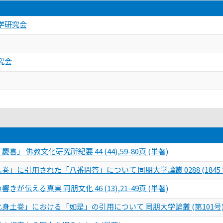
学研究会
究会
」 佛教文化研究所紀要 44 (44),59-80頁 (単著)
に引用された「八番問答」について 同朋大学論叢 0288 (1845 第10
が伝える真実 同朋文化 46 (13),21-49頁 (単著)
土巻」における「如是」の引用について 同朋大学論叢 (第101号),23