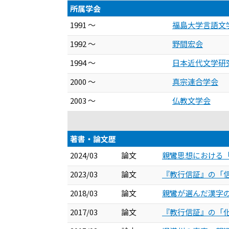
所属学会
1991 ～
福島大学言語文
1992 ～
野間宏会
1994 ～
日本近代文学研
2000 ～
真宗連合学会
2003 ～
仏教文学会
著書・論文歴
2024/03
論文
親鸞思想における「慶喜
2023/03
論文
『教行信証』の「信巻」
2018/03
論文
親鸞が選んだ漢字の響き
2017/03
論文
『教行信証』の「化身