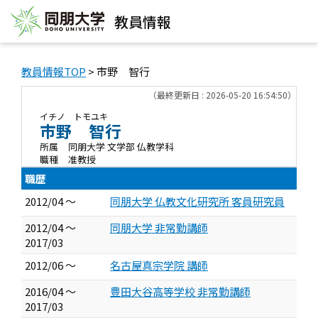
教員情報
教員情報TOP
> 市野 智行
（最終更新日 : 2026-05-20 16:54:50）
イチノ トモユキ
市野 智行
所属
同朋大学 文学部 仏教学科
職種
准教授
職歴
2012/04 ～
同朋大学 仏教文化研究所 客員研究員
2012/04 ～
同朋大学 非常勤講師
2017/03
2012/06 ～
名古屋真宗学院 講師
2016/04 ～
豊田大谷高等学校 非常勤講師
2017/03