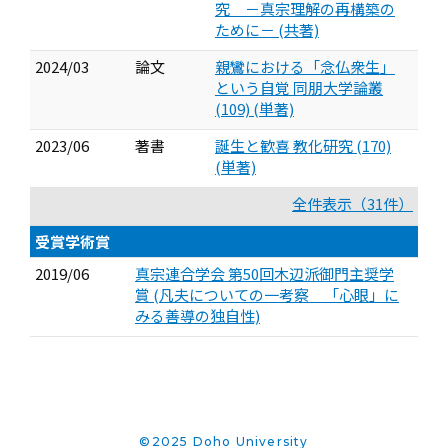
究 －真宗理解の再構築の
ために－ (共著)
2024/03
論文
親鸞における「念仏衆生」
という自覚 同朋大学論叢
(109) (単著)
2023/06
著書
誕生と歓喜 教化研究 (170)
(単著)
全件表示（31件）
受賞学術賞
2019/06
真宗連合学会 第50回木辺派御門主奨学
賞 (凡夫についての一考察 「心眼」に
みる善導の独自性)
©2025 Doho University