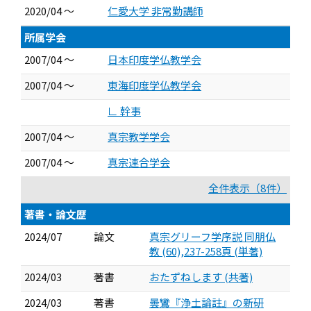
2020/04 ～
仁愛大学 非常勤講師
所属学会
2007/04 ～
日本印度学仏教学会
2007/04 ～
東海印度学仏教学会
∟ 幹事
2007/04 ～
真宗教学学会
2007/04 ～
真宗連合学会
全件表示（8件）
著書・論文歴
2024/07
論文
真宗グリーフ学序説 同朋仏
教 (60),237-258頁 (単著)
2024/03
著書
おたずねします (共著)
2024/03
著書
曇鸞『浄土論註』の新研