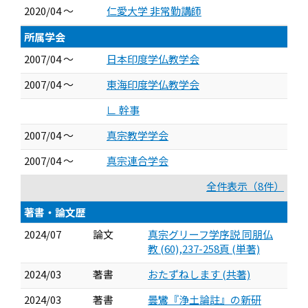
2020/04 ～
仁愛大学 非常勤講師
所属学会
2007/04 ～
日本印度学仏教学会
2007/04 ～
東海印度学仏教学会
∟ 幹事
2007/04 ～
真宗教学学会
2007/04 ～
真宗連合学会
全件表示（8件）
著書・論文歴
2024/07
論文
真宗グリーフ学序説 同朋仏
教 (60),237-258頁 (単著)
2024/03
著書
おたずねします (共著)
2024/03
著書
曇鸞『浄土論註』の新研