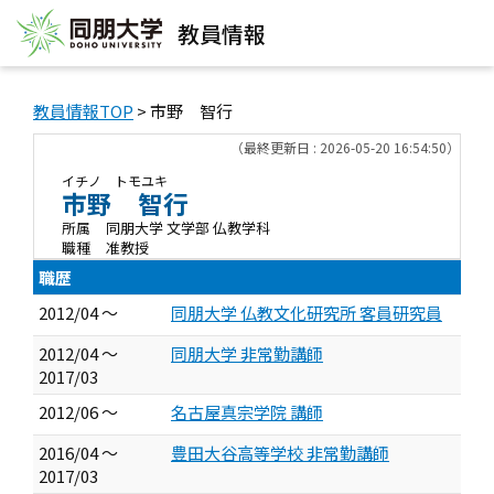
教員情報
教員情報TOP
> 市野 智行
（最終更新日 : 2026-05-20 16:54:50）
イチノ トモユキ
市野 智行
所属
同朋大学 文学部 仏教学科
職種
准教授
職歴
2012/04 ～
同朋大学 仏教文化研究所 客員研究員
2012/04 ～
同朋大学 非常勤講師
2017/03
2012/06 ～
名古屋真宗学院 講師
2016/04 ～
豊田大谷高等学校 非常勤講師
2017/03