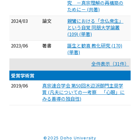
究 －真宗理解の再構築の
ために－ (共著)
2024/03
論文
親鸞における「念仏衆生」
という自覚 同朋大学論叢
(109) (単著)
2023/06
著書
誕生と歓喜 教化研究 (170)
(単著)
全件表示（31件）
受賞学術賞
2019/06
真宗連合学会 第50回木辺派御門主奨学
賞 (凡夫についての一考察 「心眼」に
みる善導の独自性)
©2025 Doho University