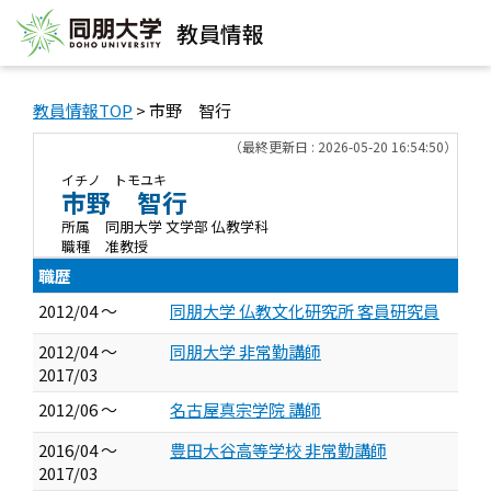
教員情報
教員情報TOP
> 市野 智行
（最終更新日 : 2026-05-20 16:54:50）
イチノ トモユキ
市野 智行
所属
同朋大学 文学部 仏教学科
職種
准教授
職歴
2012/04 ～
同朋大学 仏教文化研究所 客員研究員
2012/04 ～
同朋大学 非常勤講師
2017/03
2012/06 ～
名古屋真宗学院 講師
2016/04 ～
豊田大谷高等学校 非常勤講師
2017/03