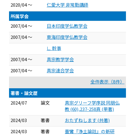
2020/04 ～
仁愛大学 非常勤講師
所属学会
2007/04 ～
日本印度学仏教学会
2007/04 ～
東海印度学仏教学会
∟ 幹事
2007/04 ～
真宗教学学会
2007/04 ～
真宗連合学会
全件表示（8件）
著書・論文歴
2024/07
論文
真宗グリーフ学序説 同朋仏
教 (60),237-258頁 (単著)
2024/03
著書
おたずねします (共著)
2024/03
著書
曇鸞『浄土論註』の新研