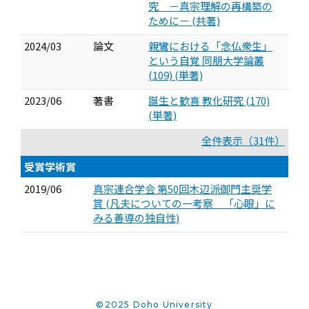
究 －真宗理解の再構築の
ために－ (共著)
2024/03
論文
親鸞における「念仏衆生」
という自覚 同朋大学論叢
(109) (単著)
2023/06
著書
誕生と歓喜 教化研究 (170)
(単著)
全件表示（31件）
受賞学術賞
2019/06
真宗連合学会 第50回木辺派御門主奨学
賞 (凡夫についての一考察 「心眼」に
みる善導の独自性)
©2025 Doho University