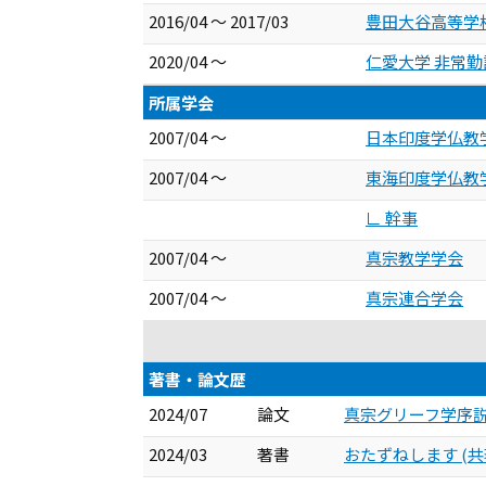
2016/04 ～ 2017/03
豊田大谷高等学
2020/04 ～
仁愛大学 非常勤
所属学会
2007/04 ～
日本印度学仏教
2007/04 ～
東海印度学仏教
∟ 幹事
2007/04 ～
真宗教学学会
2007/04 ～
真宗連合学会
著書・論文歴
2024/07
論文
真宗グリーフ学序説 同朋
2024/03
著書
おたずねします (共