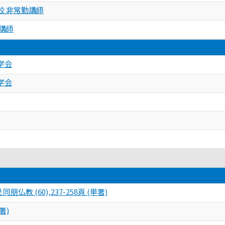
校 非常勤講師
講師
学会
学会
仏教 (60),237-258頁 (単著)
著)