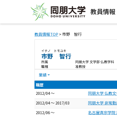
教員情報
教員情報TOP
> 市野 智行
イチノ トモユキ
市野 智行
所属
同朋大学 文学部 仏教学科
職種
准教授
業績
職歴
2012/04 ～
同朋大学 仏教文
2012/04 ～ 2017/03
同朋大学 非常勤
2012/06 ～
名古屋真宗学院 