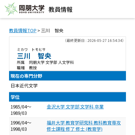
教員情報
教員情報TOP
> 三川 智央
（最終更新日 : 2026-05-27 16:54:34）
ミカワ トモヒサ
三川 智央
所属
同朋大学 文学部 人文学科
職種
教授
現在の専門分野
日本近代文学
学位
1985/04～
金沢大学 文学部 文学科 卒業
1989/03
1996/04～
福井大学 教育学研究科 教科教育専攻
1998/03
修士課程 修了 修士 (教育学)