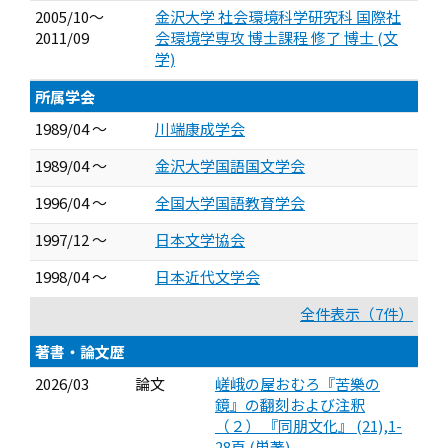
2005/10～
金沢大学 社会環境科学研究科 国際社
2011/09
会環境学専攻 博士課程 修了 博士 (文
学)
所属学会
1989/04 ～
川端康成学会
1989/04 ～
金沢大学国語国文学会
1996/04 ～
全国大学国語教育学会
1997/12 ～
日本文学協会
1998/04 ～
日本近代文学会
全件表示（7件）
著書・論文歴
2026/03
論文
嵯峨の屋おむろ『苦樂の
鏡』の翻刻および注釈
（２） 『同朋文化』 (21),1-
28頁 (単著)