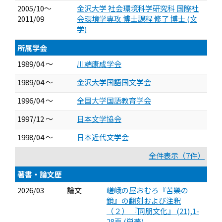
2005/10～
金沢大学 社会環境科学研究科 国際社
2011/09
会環境学専攻 博士課程 修了 博士 (文
学)
所属学会
1989/04 ～
川端康成学会
1989/04 ～
金沢大学国語国文学会
1996/04 ～
全国大学国語教育学会
1997/12 ～
日本文学協会
1998/04 ～
日本近代文学会
全件表示（7件）
著書・論文歴
2026/03
論文
嵯峨の屋おむろ『苦樂の
鏡』の翻刻および注釈
（２） 『同朋文化』 (21),1-
28頁 (単著)