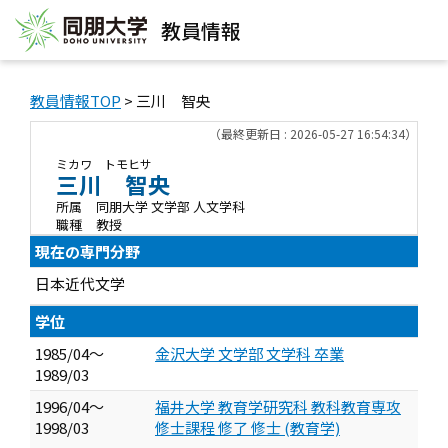
教員情報
教員情報TOP
> 三川 智央
（最終更新日 : 2026-05-27 16:54:34）
ミカワ トモヒサ
三川 智央
所属
同朋大学 文学部 人文学科
職種
教授
現在の専門分野
日本近代文学
学位
1985/04～
金沢大学 文学部 文学科 卒業
1989/03
1996/04～
福井大学 教育学研究科 教科教育専攻
1998/03
修士課程 修了 修士 (教育学)