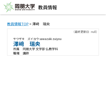
教員情報
教員情報TOP
> 澤﨑 瑞央
（最終更新日 : null）
サワザキ ズイヨウ
sawazaki zuiyou
澤﨑 瑞央
所属
同朋大学 文学部 仏教学科
職種
講師